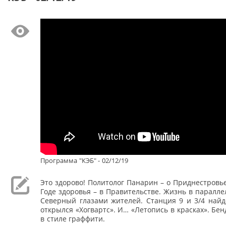
Программа "КЭБ" - 02/12/19
Это здорово! Политолог Панарин – о Приднестровь
Годе здоровья – в Правительстве. Жизнь в паралл
Северный глазами жителей. Станция 9 и 3/4 найд
открылся «Хогвартс». И… «Летопись в красках». Бе
в стиле граффити.