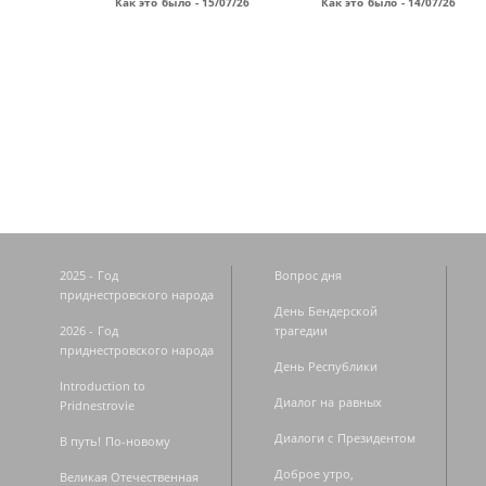
Как это было - 15/07/26
Как это было - 14/07/26
Страницы
2025 - Год
Вопрос дня
приднестровского народа
День Бендерской
2026 - Год
трагедии
приднестровского народа
День Республики
Introduction to
Диалог на равных
Pridnestrovie
Диалоги с Президентом
В путь! По-новому
Доброе утро,
Великая Отечественная