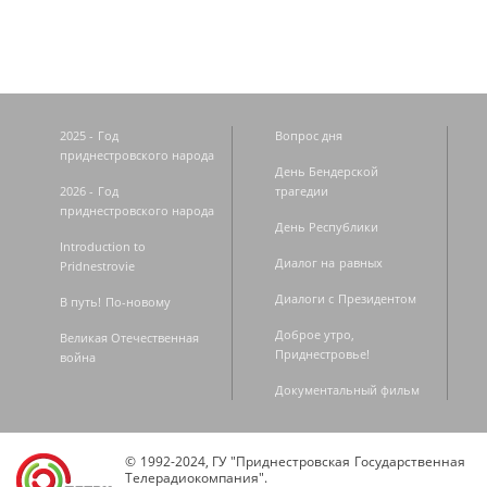
2025 - Год
Вопрос дня
приднестровского народа
День Бендерской
2026 - Год
трагедии
приднестровского народа
День Республики
Introduction to
Диалог на равных
Pridnestrovie
Диалоги с Президентом
В путь! По-новому
Доброе утро,
Великая Отечественная
Приднестровье!
война
Документальный фильм
© 1992-2024, ГУ "Приднестровская Государственная
Телерадиокомпания".