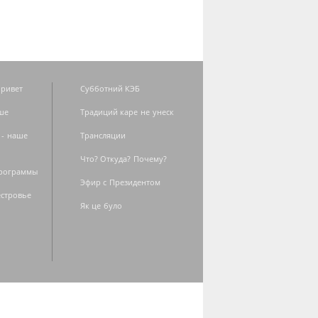
ривет
Субботний КЭБ
ше
Традиций каре не унеск
 - наше
Трансляции
Что? Откуда? Почему?
программы
Эфир с Президентом
естровье
Як це було