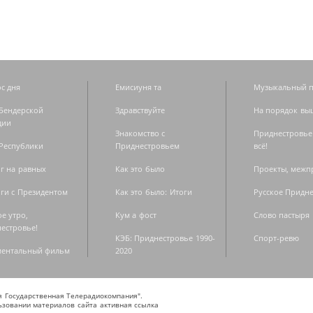
с дня
Емисиуня та
Музыкальный п
Бендерской
Здравствуйте
На порядок вы
дии
Знакомство с
Приднестровье
Республики
Приднестровьем
всё!
г на равных
Как это было
Проекты, меж
ги с Президентом
Как это было: Итоги
Русское Придн
е утро,
Кум а фост
Слово пастыря
естровье!
КЭБ: Приднестровье 1990-
Спорт-ревю
ментальный фильм
2020
ая Государственная Телерадиокомпания".
зовании материалов сайта активная ссылка