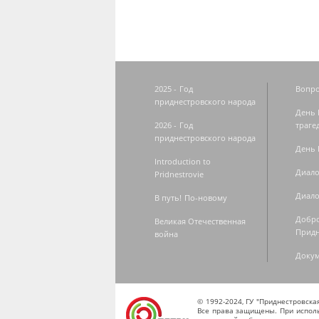
2025 - Год
Вопро
приднестровского народа
День 
2026 - Год
траге
приднестровского народа
День 
Introduction to
Диало
Pridnestrovie
Диало
В путь! По-новому
Добро
Великая Отечественная
Придн
война
Доку
© 1992-2024, ГУ "Приднестровск
Все права защищены. При исполь