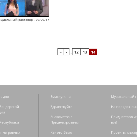
циальный разговор - 09/09/17
«
‹
…
12
13
14
с дня
Емисиуня та
Музыкальный п
Бендерской
Здравствуйте
На порядок вы
дии
Знакомство с
Приднестровье
Республики
Приднестровьем
всё!
г на равных
Как это было
Проекты, меж