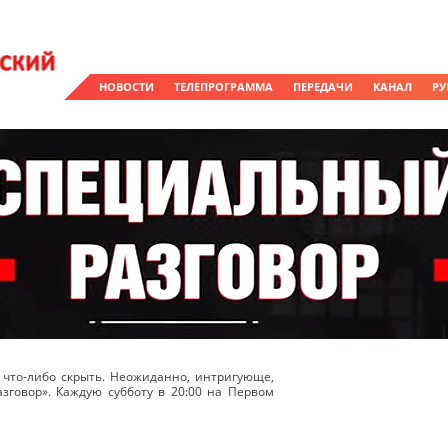
НОВОСТИ
ТЕЛЕПРОГРАММА
ПЕРЕДАЧИ
КАНАЛ
РУ
о что-либо скрыть. Неожиданно, интригующе,
зговор». Каждую субботу в 20:00 на Первом