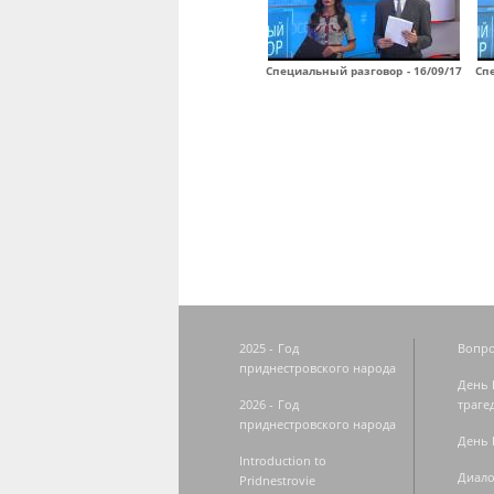
Специальный разговор - 16/09/17
Спе
Страницы
2025 - Год
Вопро
приднестровского народа
День 
2026 - Год
траге
приднестровского народа
День 
Introduction to
Диало
Pridnestrovie