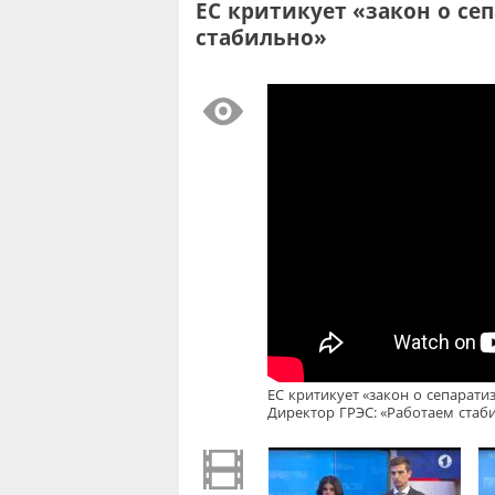
ЕС критикует «закон о се
стабильно»
ЕС критикует «закон о сепарати
Директор ГРЭС: «Работаем стаб