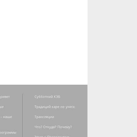
ривет
Субботний КЭБ
ше
Традиций каре не унеск
 - наше
Трансляции
Что? Откуда? Почему?
программы
Эфир с Президентом