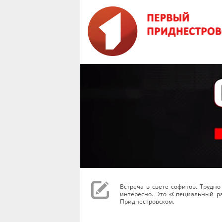
Встреча в свете софитов. Трудн
интересно. Это «Специальный ра
Приднестровском.