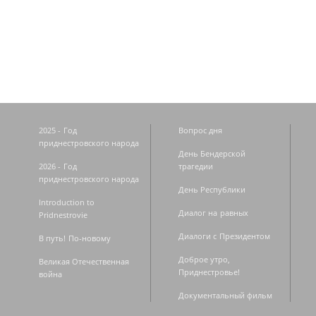
Страницы
2025 - Год
Вопрос дня
приднестровского народа
День Бендерской
2026 - Год
трагедии
приднестровского народа
День Республики
Introduction to
Диалог на равных
Pridnestrovie
Диалоги с Президентом
В путь! По-новому
Доброе утро,
Великая Отечественная
Приднестровье!
война
Документальный фильм