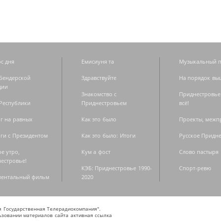
с дня
Емисиуня та
Музыкальный п
Бендерской
Здравствуйте
На порядок вы
дии
Знакомство с
Приднестровье
Республики
Приднестровьем
всё!
г на равных
Как это было
Проекты, меж
ги с Президентом
Как это было: Итоги
Русское Придн
е утро,
Кум а фост
Слово пастыря
естровье!
КЭБ: Приднестровье 1990-
Спорт-ревю
ментальный фильм
2020
ая Государственная Телерадиокомпания".
зовании материалов сайта активная ссылка