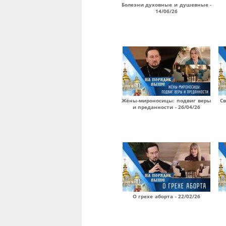
Болезни духовные и душевные -
14/06/26
Жёны-мироносицы: подвиг веры
Св
и преданности - 26/04/26
О грехе аборта - 22/02/26