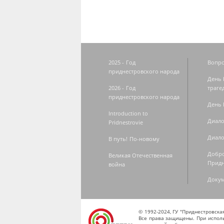
2025 - Год
Вопро
приднестровского народа
День 
2026 - Год
траге
приднестровского народа
День 
Introduction to
Диало
Pridnestrovie
Диало
В путь! По-новому
Добро
Великая Отечественная
Придн
война
Доку
© 1992-2024, ГУ "Приднестровск
Все права защищены. При исполь