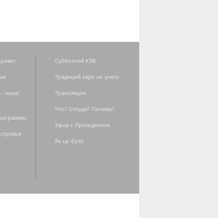
ривет
Субботний КЭБ
ше
Традиций каре не унеск
 - наше
Трансляции
Что? Откуда? Почему?
программы
Эфир с Президентом
естровье
Як це було