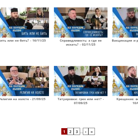
Бить или не бить? - 16/11/25
Справедливость: а где ее
Вакцинация и р
искать? - 02/11/25
Религия на холсте - 21/09/25
Татуировки: грех или нет? -
Крещение: вс
07/09/25
10/
1
2
3
…
›
»