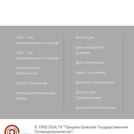
2025 - Год
Вопрос дня
приднестровского народа
День Бендерской
2026 - Год
трагедии
приднестровского народа
День Республики
Introduction to
Диалог на равных
Pridnestrovie
Диалоги с Президентом
В путь! По-новому
Доброе утро,
Великая Отечественная
Приднестровье!
война
Документальный фильм
© 1992-2024, ГУ "Приднестровская Государственная
Телерадиокомпания".