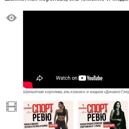
Шахматная королева, эль-класико и медали «Динамо-Гло