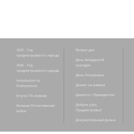
Страницы
2025 - Год
Вопрос дня
приднестровского народа
День Бендерской
2026 - Год
трагедии
приднестровского народа
День Республики
Introduction to
Диалог на равных
Pridnestrovie
Диалоги с Президентом
В путь! По-новому
Доброе утро,
Великая Отечественная
Приднестровье!
война
Документальный фильм