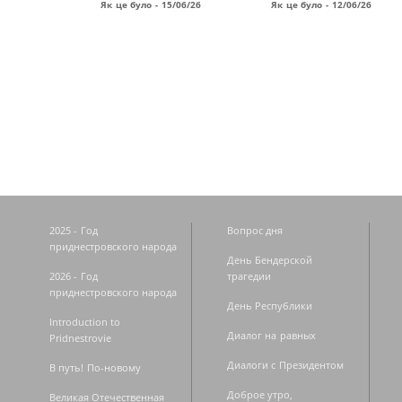
Як це було - 15/06/26
Як це було - 12/06/26
Страницы
2025 - Год
Вопрос дня
приднестровского народа
День Бендерской
2026 - Год
трагедии
приднестровского народа
День Республики
Introduction to
Диалог на равных
Pridnestrovie
Диалоги с Президентом
В путь! По-новому
Доброе утро,
Великая Отечественная