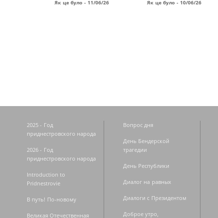
Як це було - 11/06/26
Як це було - 10/06/26
Страницы
2025 - Год
Вопрос дня
приднестровского народа
День Бендерской
2026 - Год
трагедии
приднестровского народа
День Республики
Introduction to
Диалог на равных
Pridnestrovie
Диалоги с Президентом
В путь! По-новому
Доброе утро,
Великая Отечественная