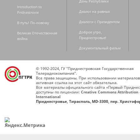
День Республики
Introduction to
Диалог на равных
Pridnestrovie
Диалоги с Президентом
В путь! По-новому
Доброе утро,
Великая Отечественная
Приднестровье!
война
Документальный фильм
© 1992-2024, ГУ "Приднестровская Государственная
Телерадиокомпания".
Все права защищены. При использовании материалов
активная ссылка на этот сайт обязательна.
Все материалы официального сайта «Первый Приднес
доступны по лицензии:
Creative Commons Attribution 
International
Приднестровье, Тирасполь, MD-3300, пер. Христофор