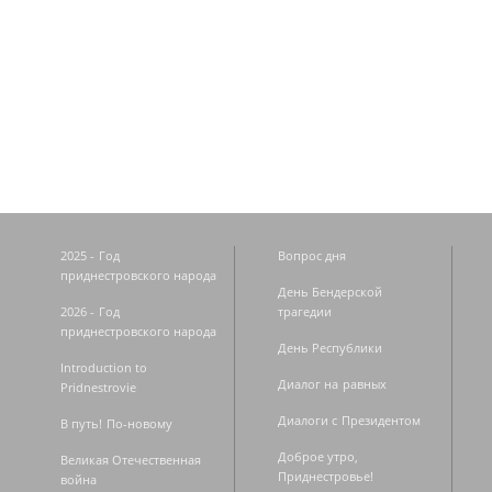
Страницы
2025 - Год
Вопрос дня
приднестровского народа
День Бендерской
2026 - Год
трагедии
приднестровского народа
День Республики
Introduction to
Диалог на равных
Pridnestrovie
Диалоги с Президентом
В путь! По-новому
Доброе утро,
Великая Отечественная
Приднестровье!
война