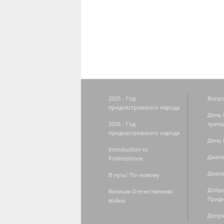
Страницы
2025 - Год
Вопро
приднестровского народа
День 
2026 - Год
траге
приднестровского народа
День 
Introduction to
Диало
Pridnestrovie
Диало
В путь! По-новому
Добро
Великая Отечественная
Придн
война
Доку