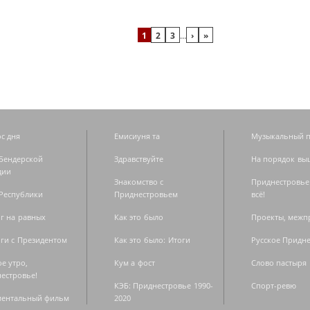
1
2
3
…
›
»
с дня
Емисиуня та
Музыкальный п
Бендерской
Здравствуйте
На порядок вы
дии
Знакомство с
Приднестровье
Республики
Приднестровьем
всё!
г на равных
Как это было
Проекты, меж
ги с Президентом
Как это было: Итоги
Русское Придн
е утро,
Кум а фост
Слово пастыря
естровье!
КЭБ: Приднестровье 1990-
Спорт-ревю
ментальный фильм
2020