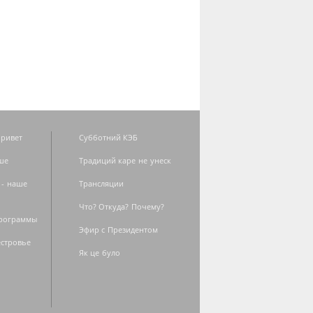
ривет
Субботний КЭБ
ше
Традиций каре не унеск
 - наше
Трансляции
Что? Откуда? Почему?
программы
Эфир с Президентом
естровье
Як це було