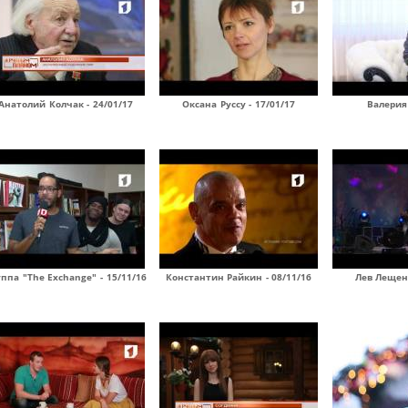
Анатолий Колчак - 24/01/17
Оксана Руссу - 17/01/17
Валерия 
ппа "The Exchange" - 15/11/16
Константин Райкин - 08/11/16
Лев Лещенк