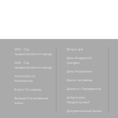
Страницы
2025 - Год
Вопрос дня
приднестровского народа
День Бендерской
2026 - Год
трагедии
приднестровского народа
День Республики
Introduction to
Диалог на равных
Pridnestrovie
Диалоги с Президентом
В путь! По-новому
Доброе утро,
Великая Отечественная
Приднестровье!
война
Документальный фильм