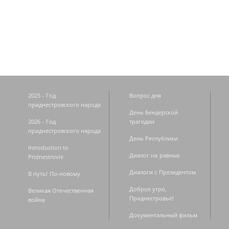
Страницы
2025 - Год
Вопрос дня
приднестровского народа
День Бендерской
2026 - Год
трагедии
приднестровского народа
День Республики
Introduction to
Диалог на равных
Pridnestrovie
Диалоги с Президентом
В путь! По-новому
Доброе утро,
Великая Отечественная
Приднестровье!
война
Документальный фильм