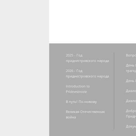
Страницы
2025 - Год
Вопро
приднестровского народа
День 
2026 - Год
траге
приднестровского народа
День 
Introduction to
Диало
Pridnestrovie
Диало
В путь! По-новому
Добро
Великая Отечественная
Придн
война
Доку