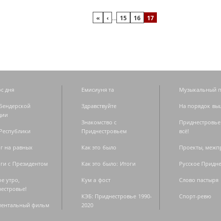
«
‹
…
15
16
17
с дня
Емисиуня та
Музыкальный п
Бендерской
Здравствуйте
На порядок вы
дии
Знакомство с
Приднестровье
Республики
Приднестровьем
всё!
г на равных
Как это было
Проекты, меж
ги с Президентом
Как это было: Итоги
Русское Придн
е утро,
Кум а фост
Слово пастыря
естровье!
КЭБ: Приднестровье 1990-
Спорт-ревю
ментальный фильм
2020