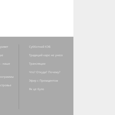
ривет
Субботний КЭБ
ше
Традиций каре не унеск
 - наше
Трансляции
Что? Откуда? Почему?
программы
Эфир с Президентом
естровье
Як це було