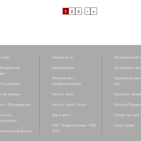
1
2
3
…
›
»
с дня
Емисиуня та
Музыкальный п
Бендерской
Здравствуйте
На порядок вы
дии
Знакомство с
Приднестровье
Республики
Приднестровьем
всё!
г на равных
Как это было
Проекты, меж
ги с Президентом
Как это было: Итоги
Русское Придн
е утро,
Кум а фост
Слово пастыря
естровье!
КЭБ: Приднестровье 1990-
Спорт-ревю
ментальный фильм
2020