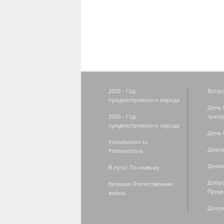
Страницы
2025 - Год
Вопро
приднестровского народа
День 
2026 - Год
траге
приднестровского народа
День 
Introduction to
Диало
Pridnestrovie
Диало
В путь! По-новому
Добро
Великая Отечественная
Придн
война
Доку