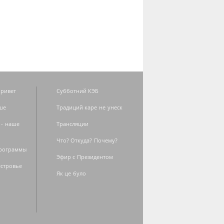
ривет
Субботний КЭБ
ше
Традиций каре не унеск
 - наше
Трансляции
Что? Откуда? Почему?
программы
Эфир с Президентом
естровье
Як це було