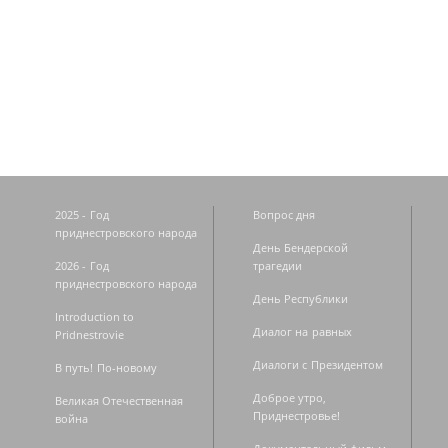
Страницы
2025 - Год
Вопрос дня
приднестровского народа
День Бендерской
2026 - Год
трагедии
приднестровского народа
День Республики
Introduction to
Диалог на равных
Pridnestrovie
Диалоги с Президентом
В путь! По-новому
Доброе утро,
Великая Отечественная
Приднестровье!
война