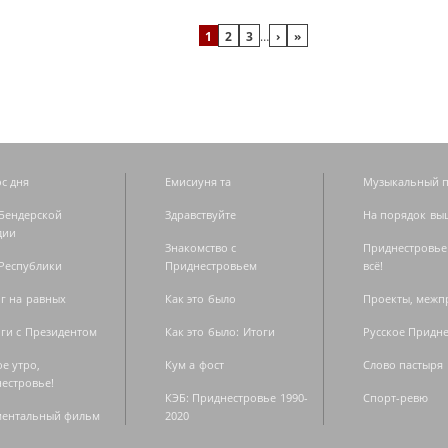
1
2
3
…
›
»
с дня
Емисиуня та
Музыкальный п
Бендерской
Здравствуйте
На порядок вы
дии
Знакомство с
Приднестровье
Республики
Приднестровьем
всё!
г на равных
Как это было
Проекты, меж
ги с Президентом
Как это было: Итоги
Русское Придн
е утро,
Кум а фост
Слово пастыря
естровье!
КЭБ: Приднестровье 1990-
Спорт-ревю
ментальный фильм
2020