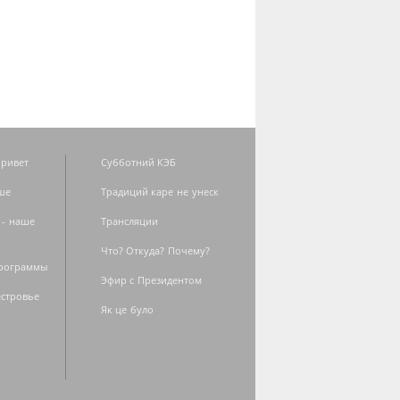
ривет
Субботний КЭБ
ше
Традиций каре не унеск
 - наше
Трансляции
Что? Откуда? Почему?
программы
Эфир с Президентом
естровье
Як це було