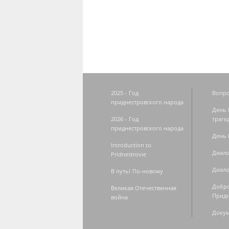
Страницы
2025 - Год
Вопро
приднестровского народа
День 
2026 - Год
траге
приднестровского народа
День 
Introduction to
Диало
Pridnestrovie
Диало
В путь! По-новому
Добро
Великая Отечественная
Придн
война
Доку