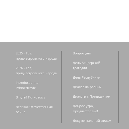
Страницы
2025 - Год
Вопрос дня
приднестровского народа
День Бендерской
2026 - Год
трагедии
приднестровского народа
День Республики
Introduction to
Диалог на равных
Pridnestrovie
Диалоги с Президентом
В путь! По-новому
Доброе утро,
Великая Отечественная
Приднестровье!
война
Документальный фильм