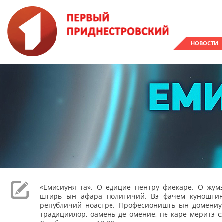
НОВОСТИ
«Емисиуня та». О едицие пентру фиекаре. О жумэ
штирь ын афара политичий. Вэ фачем куношти
републичий ноастре. Професионишть ын домениу,
традициилор, оамень де омение, пе каре меритэ с