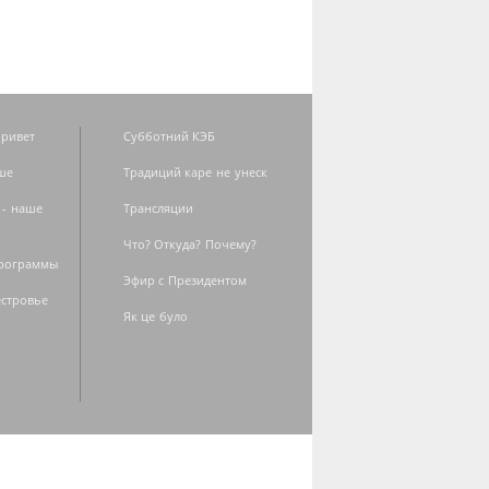
ривет
Субботний КЭБ
ше
Традиций каре не унеск
 - наше
Трансляции
Что? Откуда? Почему?
программы
Эфир с Президентом
естровье
Як це було