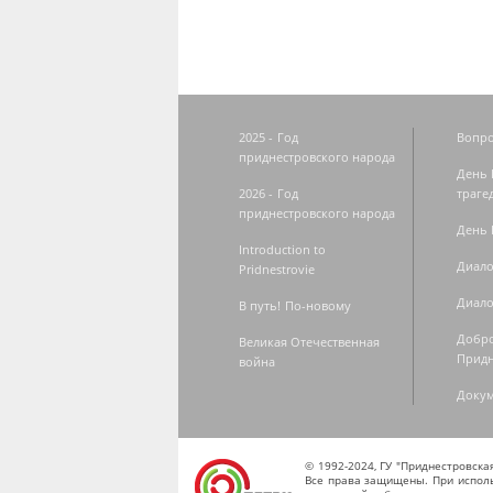
2025 - Год
Вопро
приднестровского народа
День 
2026 - Год
траге
приднестровского народа
День 
Introduction to
Диало
Pridnestrovie
Диало
В путь! По-новому
Добро
Великая Отечественная
Придн
война
Доку
© 1992-2024, ГУ "Приднестровск
Все права защищены. При исполь