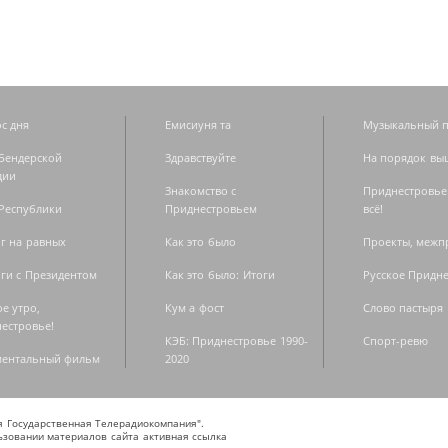
с дня
Емисиуня та
Музыкальный п
Бендерской
Здравствуйте
На порядок вы
дии
Знакомство с
Приднестровье
Республики
Приднестровьем
всё!
г на равных
Как это было
Проекты, меж
ги с Президентом
Как это было: Итоги
Русское Придн
е утро,
Кум а фост
Слово пастыря
естровье!
КЭБ: Приднестровье 1990-
Спорт-ревю
ментальный фильм
2020
ая Государственная Телерадиокомпания".
зовании материалов сайта активная ссылка