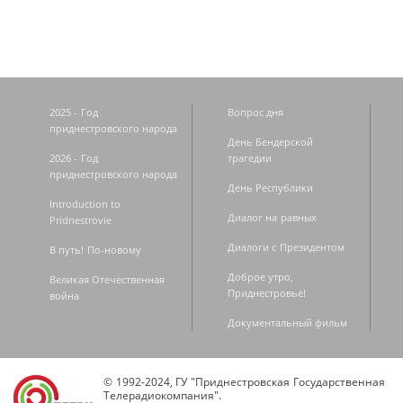
2025 - Год
Вопрос дня
приднестровского народа
День Бендерской
2026 - Год
трагедии
приднестровского народа
День Республики
Introduction to
Диалог на равных
Pridnestrovie
Диалоги с Президентом
В путь! По-новому
Доброе утро,
Великая Отечественная
Приднестровье!
война
Документальный фильм
© 1992-2024, ГУ "Приднестровская Государственная
Телерадиокомпания".