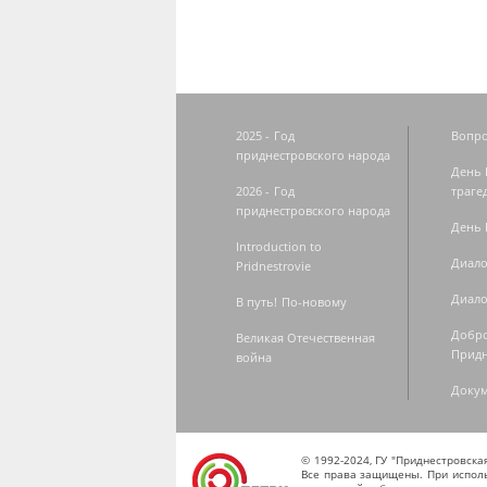
2025 - Год
Вопро
приднестровского народа
День 
2026 - Год
траге
приднестровского народа
День 
Introduction to
Диало
Pridnestrovie
Диало
В путь! По-новому
Добро
Великая Отечественная
Придн
война
Доку
© 1992-2024, ГУ "Приднестровск
Все права защищены. При исполь