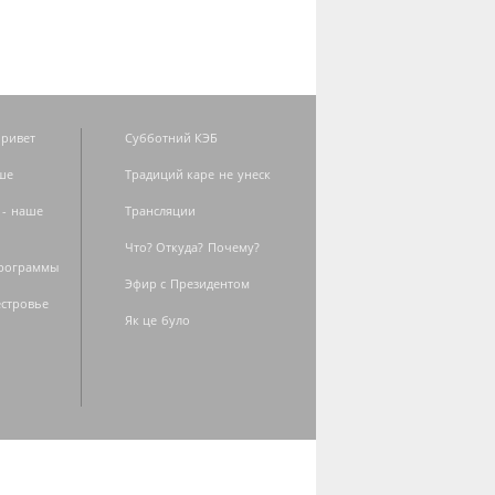
ривет
Субботний КЭБ
ше
Традиций каре не унеск
 - наше
Трансляции
Что? Откуда? Почему?
программы
Эфир с Президентом
естровье
Як це було