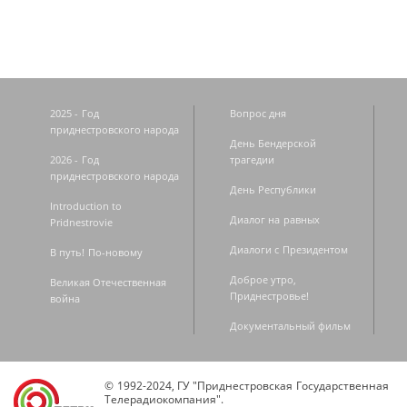
2025 - Год
Вопрос дня
приднестровского народа
День Бендерской
2026 - Год
трагедии
приднестровского народа
День Республики
Introduction to
Диалог на равных
Pridnestrovie
Диалоги с Президентом
В путь! По-новому
Доброе утро,
Великая Отечественная
Приднестровье!
война
Документальный фильм
© 1992-2024, ГУ "Приднестровская Государственная
Телерадиокомпания".