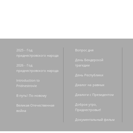
Страницы
2025 - Год
Вопрос дня
приднестровского народа
День Бендерской
2026 - Год
трагедии
приднестровского народа
День Республики
Introduction to
Диалог на равных
Pridnestrovie
Диалоги с Президентом
В путь! По-новому
Доброе утро,
Великая Отечественная
Приднестровье!
война
Документальный фильм