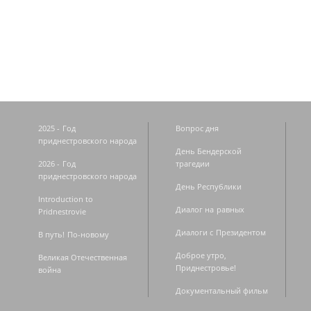
Страницы
2025 - Год
Вопрос дня
приднестровского народа
День Бендерской
2026 - Год
трагедии
приднестровского народа
День Республики
Introduction to
Диалог на равных
Pridnestrovie
Диалоги с Президентом
В путь! По-новому
Доброе утро,
Великая Отечественная
Приднестровье!
война
Документальный фильм