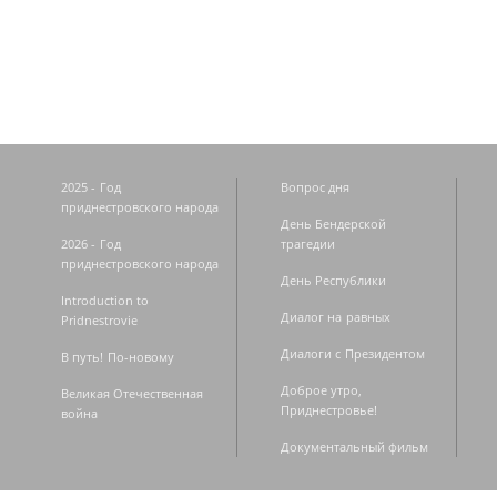
Страницы
2025 - Год
Вопрос дня
приднестровского народа
День Бендерской
2026 - Год
трагедии
приднестровского народа
День Республики
Introduction to
Диалог на равных
Pridnestrovie
Диалоги с Президентом
В путь! По-новому
Доброе утро,
Великая Отечественная
Приднестровье!
война
Документальный фильм