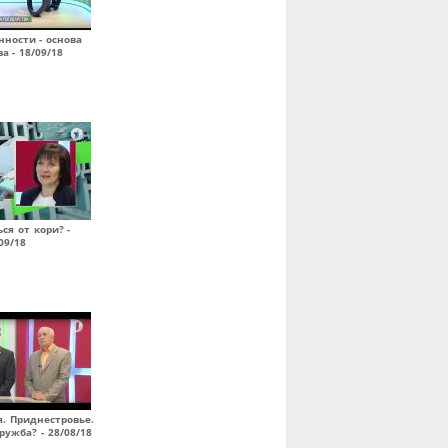
ности - основа
а - 18/09/18
ся от кори? -
09/18
я. Приднестровье.
ружба? - 28/08/18