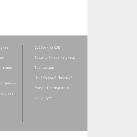
ривет
Субботний КЭБ
ше
Традиций каре не унеск
 - наше
Трансляции
Что? Откуда? Почему?
программы
Эфир с Президентом
естровье
Як це було