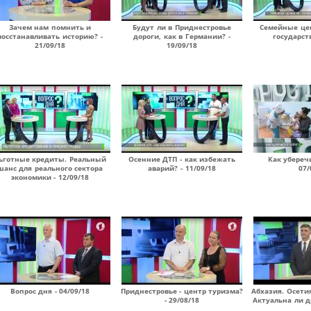
Зачем нам помнить и
Будут ли в Приднестровье
Семейные цен
восстанавливать историю? -
дороги, как в Германии? -
государств
21/09/18
19/09/18
ьготные кредиты. Реальный
Осенние ДТП - как избежать
Как уберечь
шанс для реального сектора
аварий? - 11/09/18
07/
экономики - 12/09/18
Вопрос дня - 04/09/18
Приднестровье - центр туризма?
Абхазия. Осети
- 29/08/18
Актуальна ли д