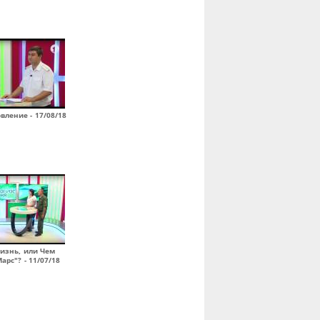
вление - 17/08/18
изнь, или Чем
арс"? - 11/07/18