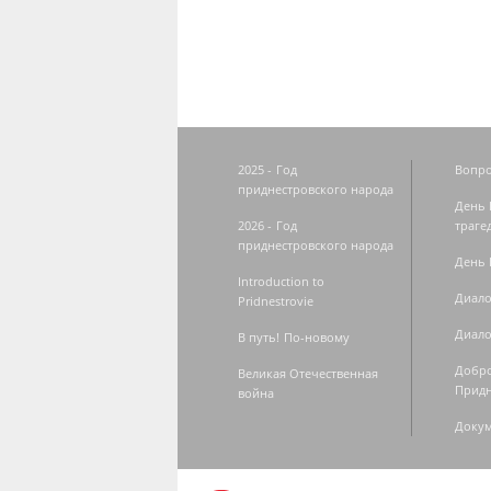
2025 - Год
Вопро
приднестровского народа
День 
2026 - Год
траге
приднестровского народа
День 
Introduction to
Диало
Pridnestrovie
Диало
В путь! По-новому
Добро
Великая Отечественная
Придн
война
Доку