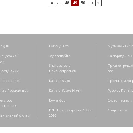
«
‹
…
48
49
50
…
›
»
с дня
Емисиуня та
Музыкальный п
Бендерской
Здравствуйте
На порядок вы
дии
Знакомство с
Приднестровье
Республики
Приднестровьем
всё!
г на равных
Как это было
Проекты, меж
ги с Президентом
Как это было: Итоги
Русское Придн
е утро,
Кум а фост
Слово пастыря
естровье!
КЭБ: Приднестровье 1990-
Спорт-ревю
ментальный фильм
2020