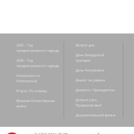
2025 - Год
Вопрос дня
приднестровского народа
День Бендерской
2026 - Год
трагедии
приднестровского народа
День Республики
Introduction to
Диалог на равных
Pridnestrovie
Диалоги с Президентом
В путь! По-новому
Доброе утро,
Великая Отечественная
Приднестровье!
война
Документальный фильм