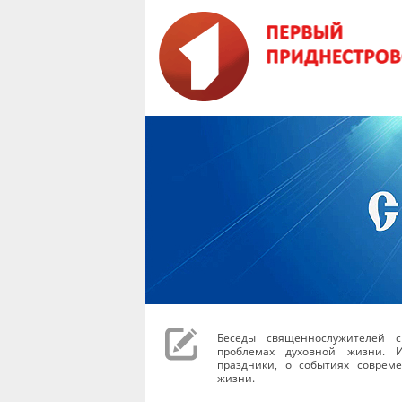
Беседы священнослужителей с
проблемах духовной жизни. И
праздники, о событиях соврем
жизни.