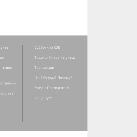
ривет
Субботний КЭБ
ше
Традиций каре не унеск
 - наше
Трансляции
Что? Откуда? Почему?
программы
Эфир с Президентом
естровье
Як це було