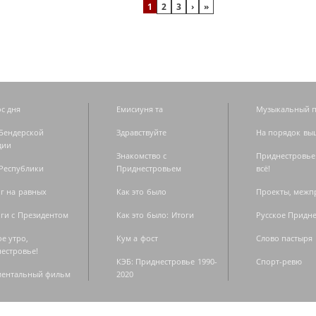
1
2
3
›
»
с дня
Емисиуня та
Музыкальный п
Бендерской
Здравствуйте
На порядок вы
дии
Знакомство с
Приднестровье
Республики
Приднестровьем
всё!
г на равных
Как это было
Проекты, меж
ги с Президентом
Как это было: Итоги
Русское Придн
е утро,
Кум а фост
Слово пастыря
естровье!
КЭБ: Приднестровье 1990-
Спорт-ревю
ментальный фильм
2020