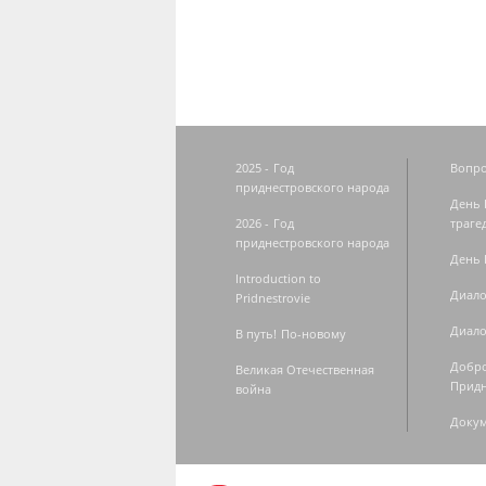
2025 - Год
Вопро
приднестровского народа
День 
2026 - Год
траге
приднестровского народа
День 
Introduction to
Диало
Pridnestrovie
Диало
В путь! По-новому
Добро
Великая Отечественная
Придн
война
Доку