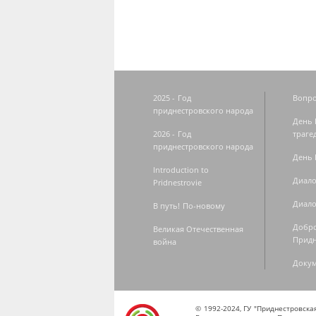
2025 - Год
Вопро
приднестровского народа
День 
2026 - Год
траге
приднестровского народа
День 
Introduction to
Диало
Pridnestrovie
Диало
В путь! По-новому
Добро
Великая Отечественная
Придн
война
Доку
© 1992-2024, ГУ "Приднестровск