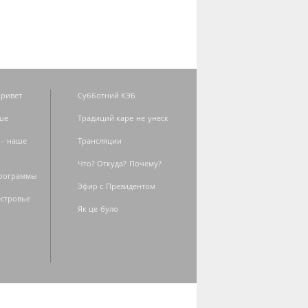
ривет
Субботний КЭБ
ше
Традиций каре не унеск
 - наше
Трансляции
Что? Откуда? Почему?
программы
Эфир с Президентом
естровье
Як це було