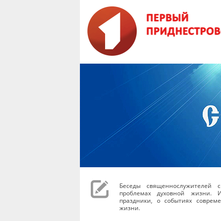
Беседы священнослужителей с
проблемах духовной жизни. И
праздники, о событиях соврем
жизни.