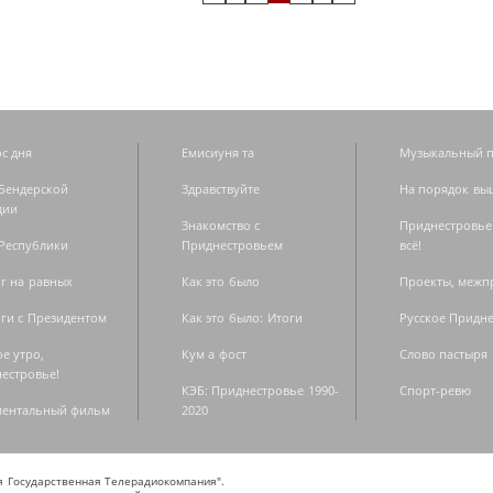
с дня
Емисиуня та
Музыкальный п
Бендерской
Здравствуйте
На порядок вы
дии
Знакомство с
Приднестровье
Республики
Приднестровьем
всё!
г на равных
Как это было
Проекты, меж
ги с Президентом
Как это было: Итоги
Русское Придн
е утро,
Кум а фост
Слово пастыря
естровье!
КЭБ: Приднестровье 1990-
Спорт-ревю
ментальный фильм
2020
ая Государственная Телерадиокомпания".