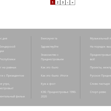
1
2
3
›
»
с дня
Емисиуня та
Музыкальный п
Бендерской
Здравствуйте
На порядок вы
дии
Знакомство с
Приднестровье
Республики
Приднестровьем
всё!
г на равных
Как это было
Проекты, меж
ги с Президентом
Как это было: Итоги
Русское Придн
е утро,
Кум а фост
Слово пастыря
естровье!
КЭБ: Приднестровье 1990-
Спорт-ревю
ментальный фильм
2020