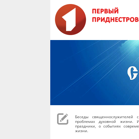
Беседы священнослужителей с
проблемах духовной жизни. И
праздники, о событиях соврем
жизни.