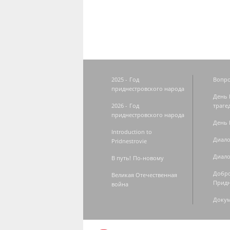
2025 - Год
Вопро
приднестровского народа
День 
2026 - Год
траге
приднестровского народа
День 
Introduction to
Диало
Pridnestrovie
Диало
В путь! По-новому
Добро
Великая Отечественная
Придн
война
Доку