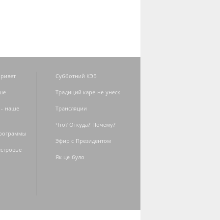
ривет
Субботний КЭБ
ше
Традиций каре не унеск
 - наше
Трансляции
Что? Откуда? Почему?
программы
Эфир с Президентом
естровье
Як це було