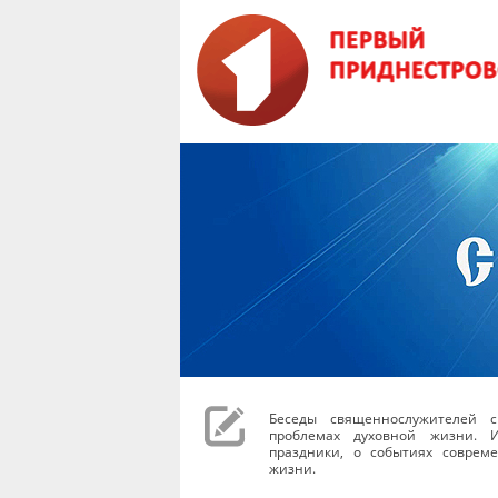
Беседы священнослужителей с
проблемах духовной жизни. И
праздники, о событиях соврем
жизни.