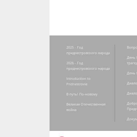
2025 - Год
Вопро
приднестровского народа
День 
2026 - Год
траге
приднестровского народа
День 
Introduction to
Диало
Pridnestrovie
Диало
В путь! По-новому
Добро
Великая Отечественная
Придн
война
Доку