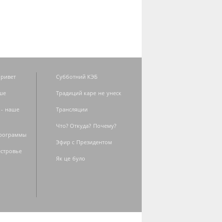
ривет
Субботний КЭБ
ше
Традиций каре не унеск
 - наше
Трансляции
Что? Откуда? Почему?
программы
Эфир с Президентом
естровье
Як це було