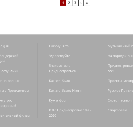
1
2
3
›
»
с дня
Емисиуня та
Музыкальный п
Бендерской
Здравствуйте
На порядок вы
дии
Знакомство с
Приднестровье
Республики
Приднестровьем
всё!
г на равных
Как это было
Проекты, меж
ги с Президентом
Как это было: Итоги
Русское Придн
е утро,
Кум а фост
Слово пастыря
естровье!
КЭБ: Приднестровье 1990-
Спорт-ревю
ментальный фильм
2020