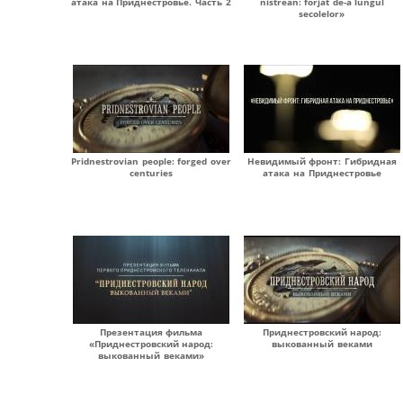
атака на Приднестровье. Часть 2
nistrean: forjat de-a lungul
secolelor»
Pridnestrovian people: forged over
Невидимый фронт: Гибридная
centuries
атака на Приднестровье
Презентация фильма
Приднестровский народ:
«Приднестровский народ:
выкованный веками
выкованный веками»