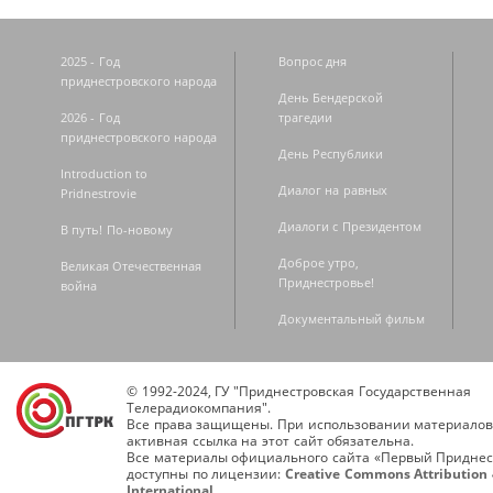
2025 - Год
Вопрос дня
приднестровского народа
День Бендерской
2026 - Год
трагедии
приднестровского народа
День Республики
Introduction to
Диалог на равных
Pridnestrovie
Диалоги с Президентом
В путь! По-новому
Доброе утро,
Великая Отечественная
Приднестровье!
война
Документальный фильм
© 1992-2024, ГУ "Приднестровская Государственная
Телерадиокомпания".
Все права защищены. При использовании материалов
активная ссылка на этот сайт обязательна.
Все материалы официального сайта «Первый Приднес
доступны по лицензии:
Creative Commons Attribution 
International