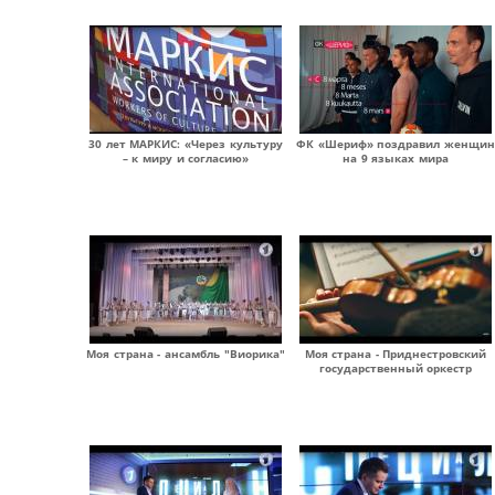
30 лет МАРКИС: «Через культуру
ФК «Шериф» поздравил женщин
– к миру и согласию»
на 9 языках мира
Моя страна - ансамбль "Виорика"
Моя страна - Приднестровский
государственный оркестр