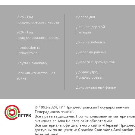
2025 - Год
Вопрос дня
приднестровского народа
День Бендерской
2026 - Год
трагедии
приднестровского народа
День Республики
Introduction to
Диалог на равных
Pridnestrovie
Диалоги с Президентом
В путь! По-новому
Доброе утро,
Великая Отечественная
Приднестровье!
война
Документальный фильм
© 1992-2024, ГУ "Приднестровская Государственная
Телерадиокомпания".
Все права защищены. При использовании материалов
активная ссылка на этот сайт обязательна.
Все материалы официального сайта «Первый Приднес
доступны по лицензии:
Creative Commons Attribution 
International