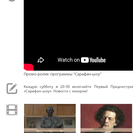
Промо-ролик программы "Сарафан-шоу"
Каждую субботу в 20-30 включайте Первый Приднестро
«Сарафан-шоу». Новости с юмором!