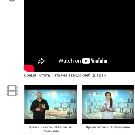
Время читать. Татьяна Твердохлеб. Д. Грэй
Время читать. Ю.Салко, А.
Время читать. А.Плюснина
Плюснина