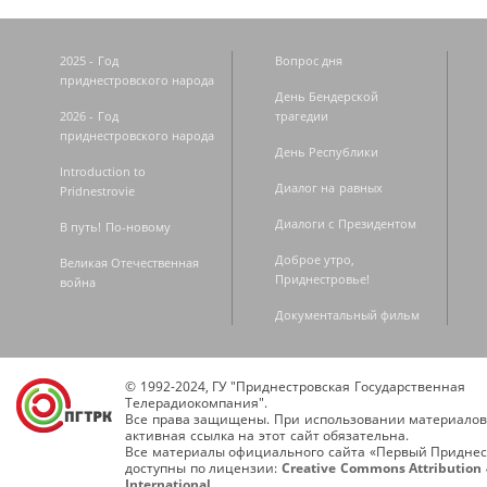
2025 - Год
Вопрос дня
приднестровского народа
День Бендерской
2026 - Год
трагедии
приднестровского народа
День Республики
Introduction to
Диалог на равных
Pridnestrovie
Диалоги с Президентом
В путь! По-новому
Доброе утро,
Великая Отечественная
Приднестровье!
война
Документальный фильм
© 1992-2024, ГУ "Приднестровская Государственная
Телерадиокомпания".
Все права защищены. При использовании материалов
активная ссылка на этот сайт обязательна.
Все материалы официального сайта «Первый Приднес
доступны по лицензии:
Creative Commons Attribution 
International