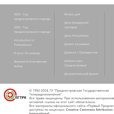
2025 - Год
Вопрос дня
приднестровского народа
День Бендерской
2026 - Год
трагедии
приднестровского народа
День Республики
Introduction to
Диалог на равных
Pridnestrovie
Диалоги с Президентом
В путь! По-новому
Доброе утро,
Великая Отечественная
Приднестровье!
война
Документальный фильм
© 1992-2024, ГУ "Приднестровская Государственная
Телерадиокомпания".
Все права защищены. При использовании материалов
активная ссылка на этот сайт обязательна.
Все материалы официального сайта «Первый Приднес
доступны по лицензии:
Creative Commons Attribution 
International