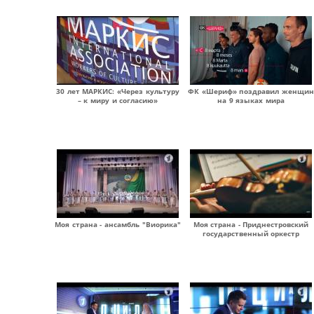
30 лет МАРКИС: «Через культуру
ФК «Шериф» поздравил женщин
– к миру и согласию»
на 9 языках мира
Моя страна - ансамбль "Виорика"
Моя страна - Приднестровский
государственный оркестр