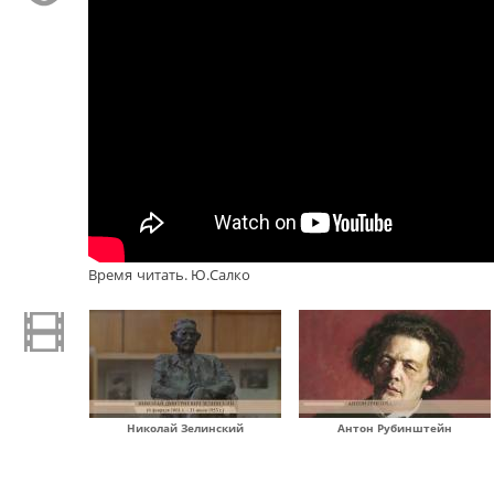
Время читать. Ю.Салко
Николай Зелинский
Антон Рубинштейн