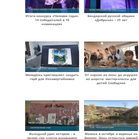
Итоги конкурса «Человек года»:
Бендерской русской общине
14 победителей в 10
«Добрыня» – 25 лет
номинациях
Молодёжь приглашают создать
От корзин из лозы до игрушек
герб для Незавертайловки
из шерсти: мастер-классы для
детей Слободзеи
Выездной урок истории – в
Малина в октябре и варенье из
музее: как учатся школьники
фиалок: День открытых дверей