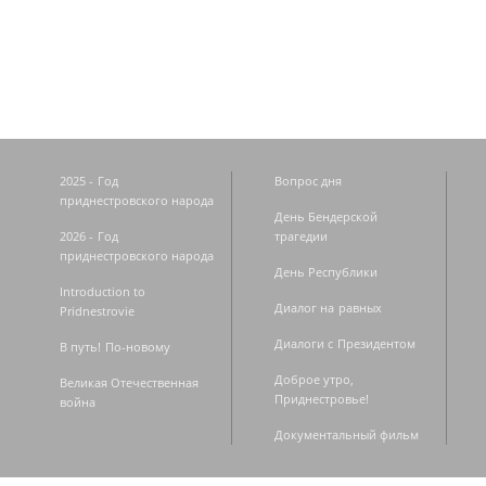
Страницы
2025 - Год
Вопрос дня
приднестровского народа
День Бендерской
2026 - Год
трагедии
приднестровского народа
День Республики
Introduction to
Диалог на равных
Pridnestrovie
Диалоги с Президентом
В путь! По-новому
Доброе утро,
Великая Отечественная
Приднестровье!
война
Документальный фильм