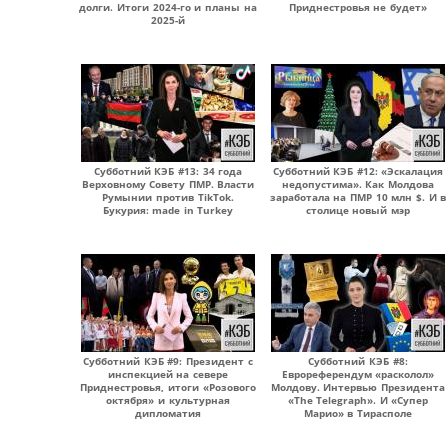
долги. Итоги 2024-го и планы на
Приднестровья не будет»
2025-й
Субботний КЭБ #13: 34 года
Субботний КЭБ #12: «Эскалация
Верховному Совету ПМР. Власти
недопустима». Как Молдова
Румынии против TikTok.
заработала на ПМР 10 млн $. И в
Букурия: made in Turkey
столице новый мэр
Субботний КЭБ #9: Президент с
Субботний КЭБ #8:
инспекцией на севере
Еврореферендум «расколол»
Приднестровья, итоги «Розового
Молдову. Интервью Президента
октября» и культурная
«The Telegraph». И «Супер
дипломатия
Марио» в Тирасполе