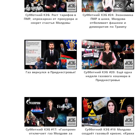
Субботний КЭБ: Рост тарифов в
Субботний КЭБ #24: Экономика
ПМР, «прожарка» от прокурора и
ПМР в шоке, Молдова
секрет счастья Молдовы
отбеливает фашизм и
демократия по Трампу
Газ вернулся в Приднестровье!
Субботний КЭБ #20: Ещё одна
неделя газового кошмара в
Приднестровье
Субботний КЭБ #17: «Газпром»
Субботний КЭБ #16 Молдова
отключает газ Молдове за
создаёт газовый кризис. «Краха