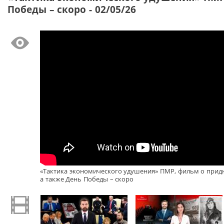
Победы – скоро - 02/05/26
«Тактика экономического удушения» ПМР, фильм о прид
а также День Победы – скоро