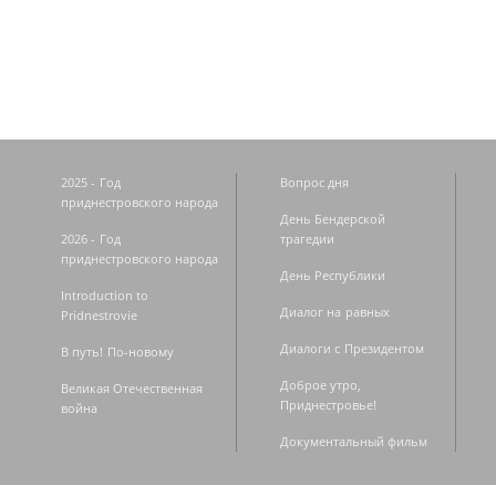
Страницы
2025 - Год
Вопрос дня
приднестровского народа
День Бендерской
2026 - Год
трагедии
приднестровского народа
День Республики
Introduction to
Диалог на равных
Pridnestrovie
Диалоги с Президентом
В путь! По-новому
Доброе утро,
Великая Отечественная
Приднестровье!
война
Документальный фильм