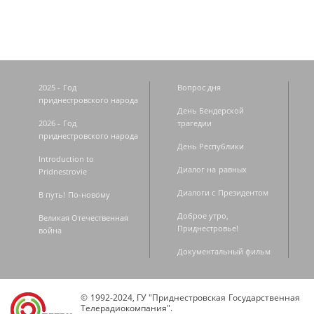
2025 - Год
Вопрос дня
приднестровского народа
День Бендерской
2026 - Год
трагедии
приднестровского народа
День Республики
Introduction to
Диалог на равных
Pridnestrovie
Диалоги с Президентом
В путь! По-новому
Доброе утро,
Великая Отечественная
Приднестровье!
война
Документальный фильм
© 1992-2024, ГУ "Приднестровская Государственная
Телерадиокомпания".