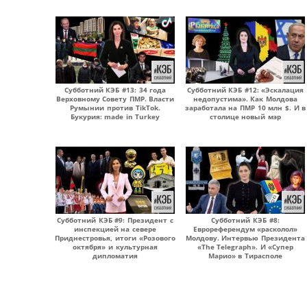
Субботний КЭБ #13: 34 года
Субботний КЭБ #12: «Эскалация
Верховному Совету ПМР. Власти
недопустима». Как Молдова
Румынии против TikTok.
заработала на ПМР 10 млн $. И в
Букурия: made in Turkey
столице новый мэр
Субботний КЭБ #9: Президент с
Субботний КЭБ #8:
инспекцией на севере
Еврореферендум «расколол»
Приднестровья, итоги «Розового
Молдову. Интервью Президента
октября» и культурная
«The Telegraph». И «Супер
дипломатия
Марио» в Тирасполе
Страницы