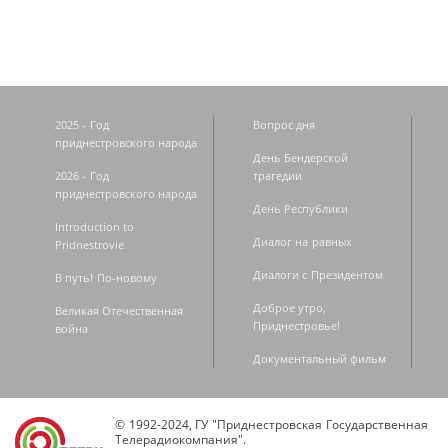
2025 - Год
Вопрос дня
приднестровского народа
День Бендерской
2026 - Год
трагедии
приднестровского народа
День Республики
Introduction to
Диалог на равных
Pridnestrovie
Диалоги с Президентом
В путь! По-новому
Доброе утро,
Великая Отечественная
Приднестровье!
война
Документальный фильм
© 1992-2024, ГУ "Приднестровская Государственная
Телерадиокомпания".