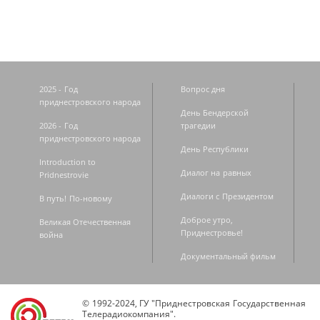
2025 - Год
Вопрос дня
приднестровского народа
День Бендерской
2026 - Год
трагедии
приднестровского народа
День Республики
Introduction to
Диалог на равных
Pridnestrovie
Диалоги с Президентом
В путь! По-новому
Доброе утро,
Великая Отечественная
Приднестровье!
война
Документальный фильм
© 1992-2024, ГУ "Приднестровская Государственная
Телерадиокомпания".