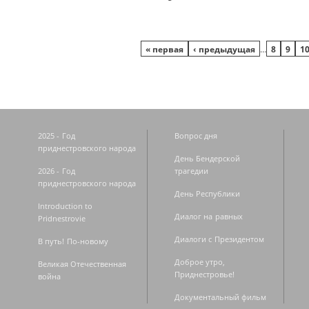
Страницы
« первая
‹ предыдущая
…
8
9
1
2025 - Год
Вопрос дня
приднестровского народа
День Бендерской
2026 - Год
трагедии
приднестровского народа
День Республики
Introduction to
Диалог на равных
Pridnestrovie
Диалоги с Президентом
В путь! По-новому
Доброе утро,
Великая Отечественная
Приднестровье!
война
Документальный фильм