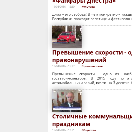
«Фанфары Днестра»
19/04/2016 - 15:30
Культура
Джаз – это свобода! В чем конкретно – кажд
Республики проходят репетиции фестиваля 
Превышение скорости - 
правонарушений
19/04/2016 - 15:27
Происшествия
Превышение скорости - одно из наибо
госавтоинспекторы. В 2015 году по э
автомобильных аварий, почти на 3 десятка 
Столичные коммунальщи
праздникам
19/04/2016 - 12:21
Общество