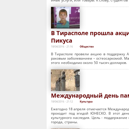
иные услуги, или товары. К слову, студенто
В Тирасполе прошла акц
Пикуса
18/04/2016 - 21:16
Общество
В Тирасполе провели акцию в поддержку А
раковым заболеванием – остеосаркомой. Ма
этого необходимо около 50 тысяч долларов.
Международный день пам
18/04/2016 - 21:12
Культура
Ежегодно 18 апреля отмечается Международ
проходит под эгидой ЮНЕСКО. В этот ден
культурного наследия. Цель - поддержание 
города, страны.