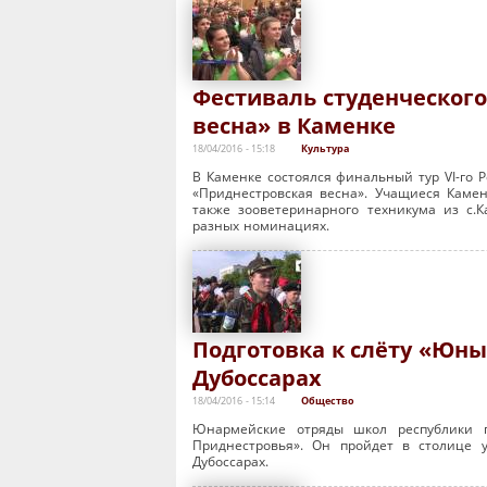
Фестиваль студенческого
весна» в Каменке
18/04/2016 - 15:18
Культура
В Каменке состоялся финальный тур VI-го Р
«Приднестровская весна». Учащиеся Камен
также зооветеринарного техникума из с.
разных номинациях.
Подготовка к слёту «Юны
Дубоссарах
18/04/2016 - 15:14
Общество
Юнармейские отряды школ республики г
Приднестровья». Он пройдет в столице 
Дубоссарах.