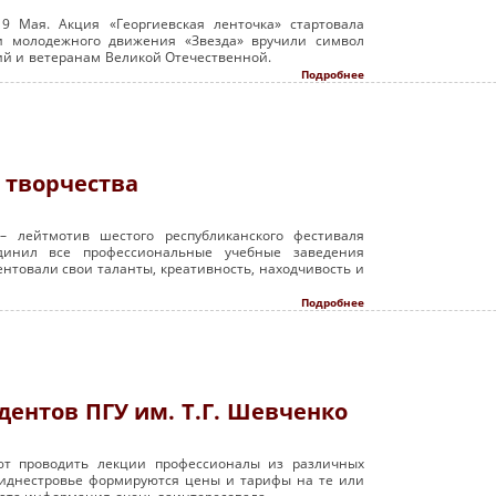
 9 Мая. Акция «Георгиевская ленточка» стартовала
ли молодежного движения «Звезда» вручили символ
ий и ветеранам Великой Отечественной.
Подробнее
 творчества
 лейтмотив шестого республиканского фестиваля
единил все профессиональные учебные заведения
ентовали свои таланты, креативность, находчивость и
Подробнее
дентов ПГУ им. Т.Г. Шевченко
ают проводить лекции профессионалы из различных
Приднестровье формируются цены и тарифы на те или