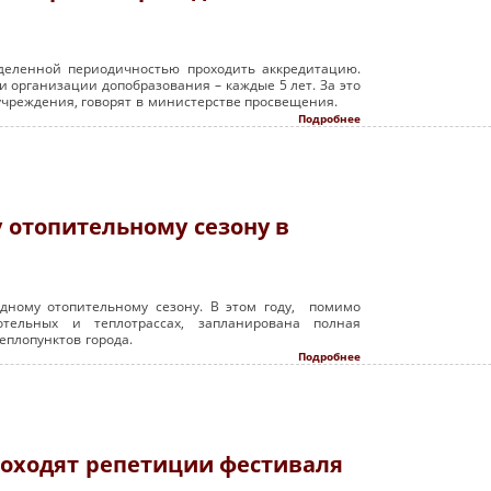
деленной периодичностью проходить аккредитацию.
ы и организации допобразования – каждые 5 лет. За это
чреждения, говорят в министерстве просвещения.
Подробнее
 отопительному сезону в
едному отопительному сезону. В этом году, помимо
отельных и теплотрассах, запланирована полная
еплопунктов города.
Подробнее
роходят репетиции фестиваля