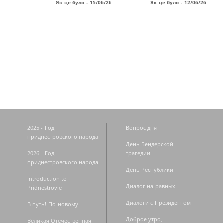
Як це було - 15/06/26
Як це було - 12/06/26
Страницы
2025 - Год
Вопрос дня
приднестровского народа
День Бендерской
2026 - Год
трагедии
приднестровского народа
День Республики
Introduction to
Диалог на равных
Pridnestrovie
Диалоги с Президентом
В путь! По-новому
Доброе утро,
Великая Отечественная