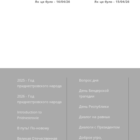
Як це було - 16/04/26
Як це було - 15/04/26
Страницы
2025 - Год
Вопрос дня
приднестровского народа
День Бендерской
2026 - Год
трагедии
приднестровского народа
День Республики
Introduction to
Диалог на равных
Pridnestrovie
Диалоги с Президентом
В путь! По-новому
Доброе утро,
Великая Отечественная