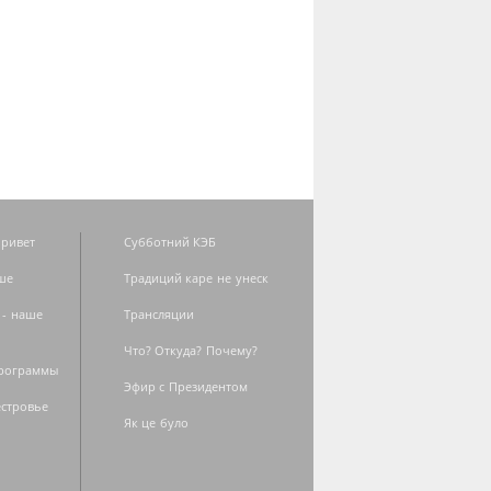
ривет
Субботний КЭБ
ше
Традиций каре не унеск
 - наше
Трансляции
Что? Откуда? Почему?
программы
Эфир с Президентом
естровье
Як це було