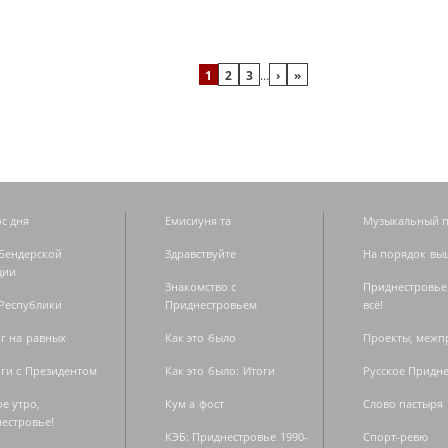
1
2
3
…
›
»
с дня
Емисиуня та
Музыкальный п
Бендерской
Здравствуйте
На порядок вы
дии
Знакомство с
Приднестровье
Республики
Приднестровьем
всё!
г на равных
Как это было
Проекты, меж
ги с Президентом
Как это было: Итоги
Русское Придн
е утро,
Кум а фост
Слово пастыря
естровье!
КЭБ: Приднестровье 1990-
Спорт-ревю