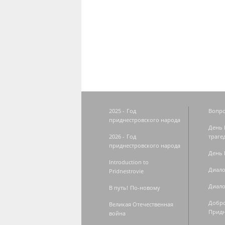
Страницы
2025 - Год
Вопро
приднестровского народа
День 
2026 - Год
траге
приднестровского народа
День 
Introduction to
Диало
Pridnestrovie
Диало
В путь! По-новому
Добро
Великая Отечественная
Придн
война