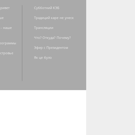
ривет
Субботний КЭБ
ше
Традиций каре не унеск
 - наше
Трансляции
Что? Откуда? Почему?
программы
Эфир с Президентом
естровье
Як це було