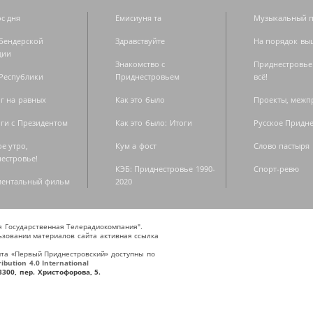
с дня
Емисиуня та
Музыкальный п
Бендерской
Здравствуйте
На порядок вы
дии
Знакомство с
Приднестровье
Республики
Приднестровьем
всё!
г на равных
Как это было
Проекты, меж
ги с Президентом
Как это было: Итоги
Русское Придн
е утро,
Кум а фост
Слово пастыря
естровье!
КЭБ: Приднестровье 1990-
Спорт-ревю
ментальный фильм
2020
ая Государственная Телерадиокомпания".
зовании материалов сайта активная ссылка
та «Первый Приднестровский» доступны по
bution 4.0 International
300, пер. Христофорова, 5.