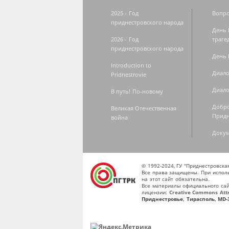
2025 - Год
Вопро
приднестровского народа
День 
2026 - Год
траге
приднестровского народа
День 
Introduction to
Диало
Pridnestrovie
Диало
В путь! По-новому
Добро
Великая Отечественная
Придн
война
Доку
© 1992-2024, ГУ "Приднестровск
Все права защищены. При исполь
на этот сайт обязательна.
Все материалы официального сай
лицензии:
Creative Commons Attri
Приднестровье, Тирасполь, MD-3